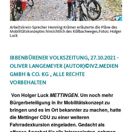
Arbeitskreis-Sprecher Henning Krämer erläuterte die Pläne des
Mobilitätskonzeptes hinsichtlich des Köllbachweges.Fotos: Holger
Luck
IBBENBÜRENER VOLKSZEITUNG, 27.10.2021 -
OLIVER LANGEMEYER (AUTOR)©IVZ.MEDIEN
GMBH & CO. KG , ALLE RECHTE
VORBEHALTEN
Von Holger Luck
METTINGEN.
Um noch mehr
Bürgerbeteiligung in ihr Mobilitätskonzept zu
bringen und es im Ort bekannter zu machen, hatte
die Mettinger CDU zu einer weiteren
Fahrradexkursion eingeladen. Gedacht als
offenes Angebot für alle Interessierten, nahmen