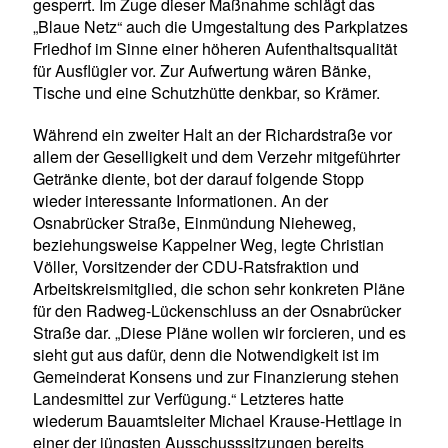
gesperrt. Im Zuge dieser Maßnahme schlägt das
Blaue Netz“ auch die Umgestaltung des Parkplatzes
Friedhof im Sinne einer höheren Aufenthaltsqualität
für Ausflügler vor. Zur Aufwertung wären Bänke,
Tische und eine Schutzhütte denkbar, so Krämer.
Während ein zweiter Halt an der Richardstraße vor
allem der Geselligkeit und dem Verzehr mitgeführter
Getränke diente, bot der darauf folgende Stopp
wieder interessante Informationen. An der
Osnabrücker Straße, Einmündung Nieheweg,
beziehungsweise Kappelner Weg, legte Christian
Völler, Vorsitzender der CDU-Ratsfraktion und
Arbeitskreismitglied, die schon sehr konkreten Pläne
für den Radweg-Lückenschluss an der Osnabrücker
Straße dar. „Diese Pläne wollen wir forcieren, und es
sieht gut aus dafür, denn die Notwendigkeit ist im
Gemeinderat Konsens und zur Finanzierung stehen
Landesmittel zur Verfügung.“ Letzteres hatte
wiederum Bauamtsleiter Michael Krause-Hettlage in
einer der jüngsten Ausschusssitzungen bereits