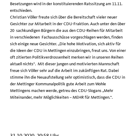
Besetzungen wird in der konstituierenden Ratssitzung am 11.11.
entschieden.
Christian Völler freute sich über die Bereitschaft vieler neuer
Gesichter zur Mitarbeit in der CDU-Fraktion. Auch unter den über
20 sachkundigen Bürgern die aus den CDU-Reihen für Mitarbeit
in verschiedenen Fachausschüsse vorgeschlagen werden, finden
sich einige neue Gesichter. „Die hohe Motivation, sich aktiv für
die Ideen der CDU in Mettingen einzubringen, freut uns. Von einer
oft zitierten Politikverdrossenheit merken wir in unseren Reihen
aktuell nichts“. Mit dieser jungen und motivierten Mannschaft
freue sich Völler sehr auf die Arbeit im zukünftigen Rat. Dabei
stimme ihn die Neuaufstellung sehr optimistisch, dass die CDU in
der Mettinger Kommunalpolitik gute Arbeit zum Wohle
Mettingens machen werde, getreu des CDU-Slogans „Mehr
Miteinander, mehr Möglichkeiten – MEHR für Mettingen.“.
31.10.2020, 20:58 Uhr