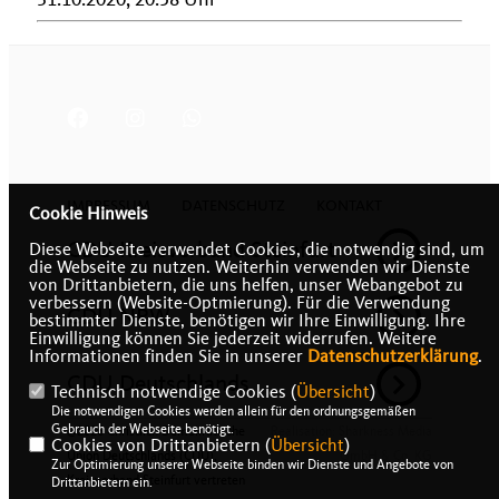
IMPRESSUM
DATENSCHUTZ
KONTAKT
Cookie Hinweis
CDU Kreisverband Steinfurt
Diese Webseite verwendet Cookies, die notwendig sind, um
die Webseite zu nutzen. Weiterhin verwenden wir Dienste
von Drittanbietern, die uns helfen, unser Webangebot zu
verbessern (Website-Optmierung). Für die Verwendung
CDU NRW
bestimmter Dienste, benötigen wir Ihre Einwilligung. Ihre
Einwilligung können Sie jederzeit widerrufen. Weitere
Informationen finden Sie in unserer
Datenschutzerklärung
.
CDU Deutschlands
Technisch notwendige Cookies (
Übersicht
)
Die notwendigen Cookies werden allein für den ordnungsgemäßen
Gebrauch der Webseite benötigt.
@2026 Christlich Demokratische
Realisation: Sharkness Media
Cookies von Drittanbietern (
Übersicht
)
Union Deutschlands (CDU),
GmbH & Co. KG
Zur Optimierung unserer Webseite binden wir Dienste und Angebote von
Kreisverband Steinfurt vertreten
Drittanbietern ein.