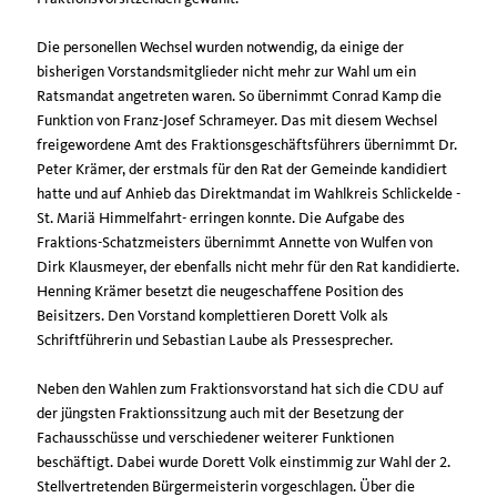
Die personellen Wechsel wurden notwendig, da einige der
bisherigen Vorstandsmitglieder nicht mehr zur Wahl um ein
Ratsmandat angetreten waren. So übernimmt Conrad Kamp die
Funktion von Franz-Josef Schrameyer. Das mit diesem Wechsel
freigewordene Amt des Fraktionsgeschäftsführers übernimmt Dr.
Peter Krämer, der erstmals für den Rat der Gemeinde kandidiert
hatte und auf Anhieb das Direktmandat im Wahlkreis Schlickelde -
St. Mariä Himmelfahrt- erringen konnte. Die Aufgabe des
Fraktions-Schatzmeisters übernimmt Annette von Wulfen von
Dirk Klausmeyer, der ebenfalls nicht mehr für den Rat kandidierte.
Henning Krämer besetzt die neugeschaffene Position des
Beisitzers. Den Vorstand komplettieren Dorett Volk als
Schriftführerin und Sebastian Laube als Pressesprecher.
Neben den Wahlen zum Fraktionsvorstand hat sich die CDU auf
der jüngsten Fraktionssitzung auch mit der Besetzung der
Fachausschüsse und verschiedener weiterer Funktionen
beschäftigt. Dabei wurde Dorett Volk einstimmig zur Wahl der 2.
Stellvertretenden Bürgermeisterin vorgeschlagen. Über die