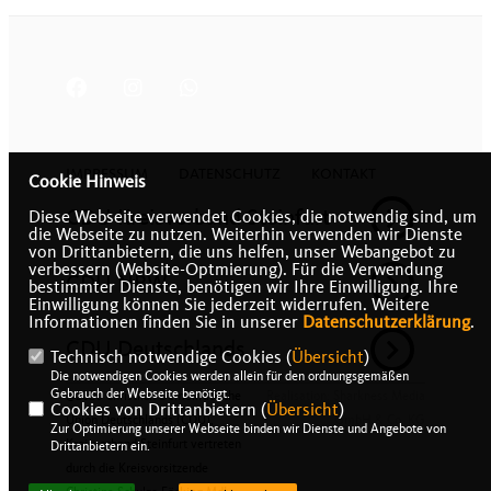
IMPRESSUM
DATENSCHUTZ
KONTAKT
Cookie Hinweis
CDU Kreisverband Steinfurt
Diese Webseite verwendet Cookies, die notwendig sind, um
die Webseite zu nutzen. Weiterhin verwenden wir Dienste
von Drittanbietern, die uns helfen, unser Webangebot zu
verbessern (Website-Optmierung). Für die Verwendung
CDU NRW
bestimmter Dienste, benötigen wir Ihre Einwilligung. Ihre
Einwilligung können Sie jederzeit widerrufen. Weitere
Informationen finden Sie in unserer
Datenschutzerklärung
.
CDU Deutschlands
Technisch notwendige Cookies (
Übersicht
)
Die notwendigen Cookies werden allein für den ordnungsgemäßen
Gebrauch der Webseite benötigt.
@2026 Christlich Demokratische
Realisation: Sharkness Media
Cookies von Drittanbietern (
Übersicht
)
Union Deutschlands (CDU),
GmbH & Co. KG
Zur Optimierung unserer Webseite binden wir Dienste und Angebote von
Kreisverband Steinfurt vertreten
Drittanbietern ein.
durch die Kreisvorsitzende