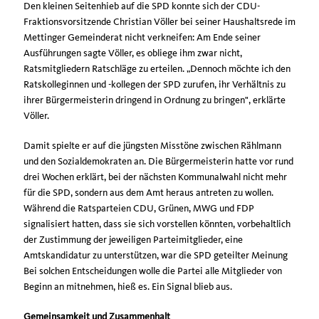
Den kleinen Seitenhieb auf die SPD konnte sich der CDU-
Fraktionsvorsitzende Christian Völler bei seiner Haushaltsrede im
Mettinger Gemeinderat nicht verkneifen: Am Ende seiner
Ausführungen sagte Völler, es obliege ihm zwar nicht,
Ratsmitgliedern Ratschläge zu erteilen. „Dennoch möchte ich den
Ratskolleginnen und -kollegen der SPD zurufen, ihr Verhältnis zu
ihrer Bürgermeisterin dringend in Ordnung zu bringen", erklärte
Völler.
Damit spielte er auf die jüngsten Misstöne zwischen Rählmann
und den Sozialdemokraten an. Die Bürgermeisterin hatte vor rund
drei Wochen erklärt, bei der nächsten Kommunalwahl nicht mehr
für die SPD, sondern aus dem Amt heraus antreten zu wollen.
Während die Ratsparteien CDU, Grünen, MWG und FDP
signalisiert hatten, dass sie sich vorstellen könnten, vorbehaltlich
der Zustimmung der jeweiligen Parteimitglieder, eine
Amtskandidatur zu unterstützen, war die SPD geteilter Meinung
Bei solchen Entscheidungen wolle die Partei alle Mitglieder von
Beginn an mitnehmen, hieß es. Ein Signal blieb aus.
Gemeinsamkeit und Zusammenhalt