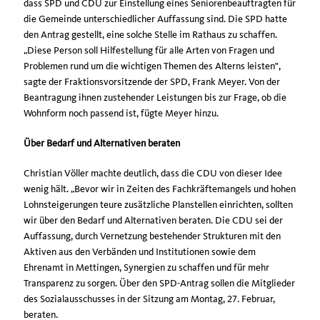
dass SPD und CDU zur Einstellung eines Seniorenbeauftragten für
die Gemeinde unterschiedlicher Auffassung sind. Die SPD hatte
den Antrag gestellt, eine solche Stelle im Rathaus zu schaffen.
Diese Person soll Hilfestellung für alle Arten von Fragen und
Problemen rund um die wichtigen Themen des Alterns leisten",
sagte der Fraktionsvorsitzende der SPD, Frank Meyer. Von der
Beantragung ihnen zustehender Leistungen bis zur Frage, ob die
Wohnform noch passend ist, fügte Meyer hinzu.
Über Bedarf und Alternativen beraten
Christian Völler machte deutlich, dass die CDU von dieser Idee
wenig hält. „Bevor wir in Zeiten des Fachkräftemangels und hohen
Lohnsteigerungen teure zusätzliche Planstellen einrichten, sollten
wir über den Bedarf und Alternativen beraten. Die CDU sei der
Auffassung, durch Vernetzung bestehender Strukturen mit den
Aktiven aus den Verbänden und Institutionen sowie dem
Ehrenamt in Mettingen, Synergien zu schaffen und für mehr
Transparenz zu sorgen. Über den SPD-Antrag sollen die Mitglieder
des Sozialausschusses in der Sitzung am Montag, 27. Februar,
beraten.