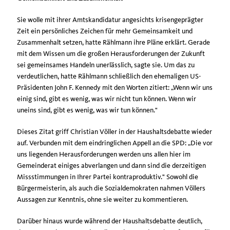
Sie wolle mit ihrer Amtskandidatur angesichts krisengeprägter
Zeit ein persönliches Zeichen für mehr Gemeinsamkeit und
Zusammenhalt setzen, hatte Rählmann ihre Pläne erklärt. Gerade
mit dem Wissen um die großen Herausforderungen der Zukunft
sei gemeinsames Handeln unerlässlich, sagte sie. Um das zu
verdeutlichen, hatte Rählmann schließlich den ehemaligen US-
Präsidenten John F. Kennedy mit den Worten zitiert: „Wenn wir uns
einig sind, gibt es wenig, was wir nicht tun können. Wenn wir
uneins sind, gibt es wenig, was wir tun können."
Dieses Zitat griff Christian Völler in der Haushaltsdebatte wieder
auf. Verbunden mit dem eindringlichen Appell an die SPD: „Die vor
uns liegenden Herausforderungen werden uns allen hier im
Gemeinderat einiges abverlangen und dann sind die derzeitigen
Missstimmungen in Ihrer Partei kontraproduktiv." Sowohl die
Bürgermeisterin, als auch die Sozialdemokraten nahmen Völlers
Aussagen zur Kenntnis, ohne sie weiter zu kommentieren.
Darüber hinaus wurde während der Haushaltsdebatte deutlich,