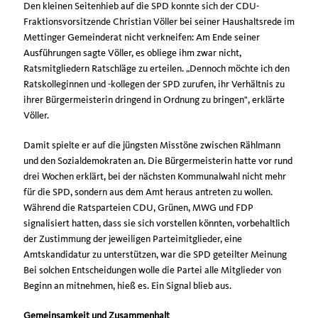
Den kleinen Seitenhieb auf die SPD konnte sich der CDU-
Fraktionsvorsitzende Christian Völler bei seiner Haushaltsrede im
Mettinger Gemeinderat nicht verkneifen: Am Ende seiner
Ausführungen sagte Völler, es obliege ihm zwar nicht,
Ratsmitgliedern Ratschläge zu erteilen. „Dennoch möchte ich den
Ratskolleginnen und -kollegen der SPD zurufen, ihr Verhältnis zu
ihrer Bürgermeisterin dringend in Ordnung zu bringen", erklärte
Völler.
Damit spielte er auf die jüngsten Misstöne zwischen Rählmann
und den Sozialdemokraten an. Die Bürgermeisterin hatte vor rund
drei Wochen erklärt, bei der nächsten Kommunalwahl nicht mehr
für die SPD, sondern aus dem Amt heraus antreten zu wollen.
Während die Ratsparteien CDU, Grünen, MWG und FDP
signalisiert hatten, dass sie sich vorstellen könnten, vorbehaltlich
der Zustimmung der jeweiligen Parteimitglieder, eine
Amtskandidatur zu unterstützen, war die SPD geteilter Meinung
Bei solchen Entscheidungen wolle die Partei alle Mitglieder von
Beginn an mitnehmen, hieß es. Ein Signal blieb aus.
Gemeinsamkeit und Zusammenhalt