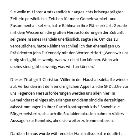
Sie wolle mit ihrer Amtskandidatur angesichts krisengeprägter
Zeit ein persönliches Zeichen für mehr Gemeinsamkeit und
Zusammenhalt setzen, hatte Rählmann ihre Pläne erklärt. Gerade
mit dem Wissen um die großen Herausforderungen der Zukunft
sei gemeinsames Handeln unerlässlich, sagte sie. Um das zu
verdeutlichen, hatte Rählmann schließlich den ehemaligen US-
Präsidenten John F. Kennedy mit den Worten zitiert: „Wenn wir uns
einig sind, gibt es wenig, was wir nicht tun können. Wenn wir
uneins sind, gibt es wenig, was wir tun können."
Dieses Zitat griff Christian Völler in der Haushaltsdebatte wieder
auf. Verbunden mit dem eindringlichen Appell an die SPD: „Die vor
uns liegenden Herausforderungen werden uns allen hier im
Gemeinderat einiges abverlangen und dann sind die derzeitigen
Missstimmungen in Ihrer Partei kontraproduktiv." Sowohl die
Bürgermeisterin, als auch die Sozialdemokraten nahmen Völlers
Aussagen zur Kenntnis, ohne sie weiter zu kommentieren.
Darüber hinaus wurde während der Haushaltsdebatte deutlich,