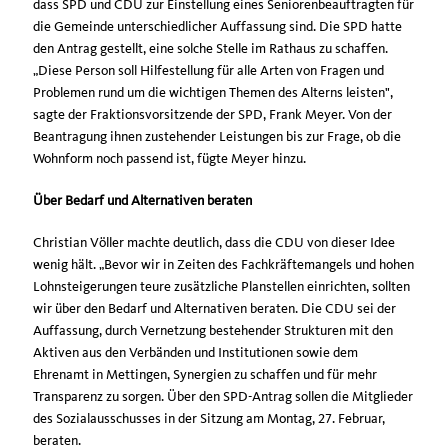
dass SPD und CDU zur Einstellung eines Seniorenbeauftragten für
die Gemeinde unterschiedlicher Auffassung sind. Die SPD hatte
den Antrag gestellt, eine solche Stelle im Rathaus zu schaffen.
Diese Person soll Hilfestellung für alle Arten von Fragen und
Problemen rund um die wichtigen Themen des Alterns leisten",
sagte der Fraktionsvorsitzende der SPD, Frank Meyer. Von der
Beantragung ihnen zustehender Leistungen bis zur Frage, ob die
Wohnform noch passend ist, fügte Meyer hinzu.
Über Bedarf und Alternativen beraten
Christian Völler machte deutlich, dass die CDU von dieser Idee
wenig hält. „Bevor wir in Zeiten des Fachkräftemangels und hohen
Lohnsteigerungen teure zusätzliche Planstellen einrichten, sollten
wir über den Bedarf und Alternativen beraten. Die CDU sei der
Auffassung, durch Vernetzung bestehender Strukturen mit den
Aktiven aus den Verbänden und Institutionen sowie dem
Ehrenamt in Mettingen, Synergien zu schaffen und für mehr
Transparenz zu sorgen. Über den SPD-Antrag sollen die Mitglieder
des Sozialausschusses in der Sitzung am Montag, 27. Februar,
beraten.